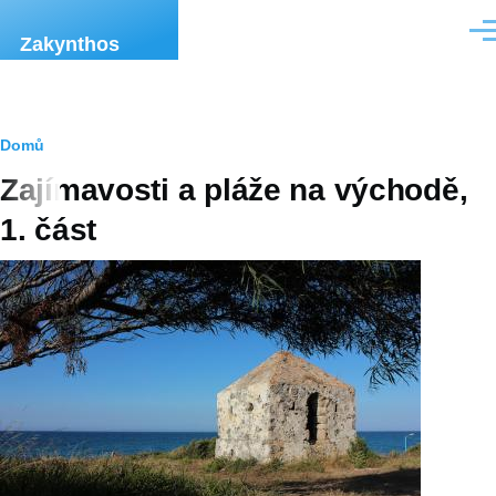
Přejít k hlavnímu obsahu
Men
Zakynthos
Drobečková
Domů
Zajímavosti a pláže na východě,
navigace
1. část