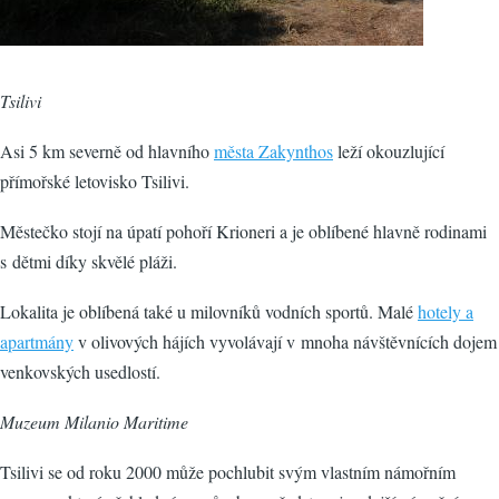
Tsilivi
Asi 5 km severně od hlavního
města Zakynthos
leží okouzlující
přímořské letovisko Tsilivi.
Městečko stojí na úpatí pohoří Krioneri a je oblíbené hlavně rodinami
s dětmi díky skvělé pláži.
Lokalita je oblíbená také u milovníků vodních sportů. Malé
hotely a
apartmány
v olivových hájích vyvolávají v mnoha návštěvnících dojem
venkovských usedlostí.
Muzeum Milanio Maritime
Tsilivi se od roku 2000 může pochlubit svým vlastním námořním