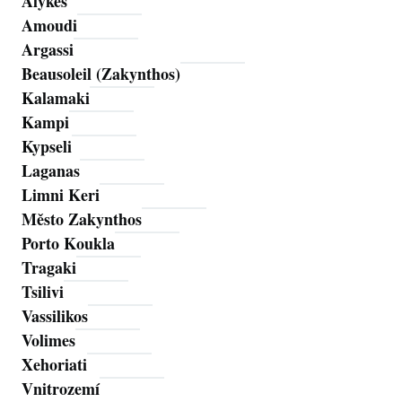
Alykes
Amoudi
Argassi
Beausoleil (Zakynthos)
Kalamaki
Kampi
Kypseli
Laganas
Limni Keri
Město Zakynthos
Porto Koukla
Tragaki
Tsilivi
Vassilikos
Volimes
Xehoriati
Vnitrozemí