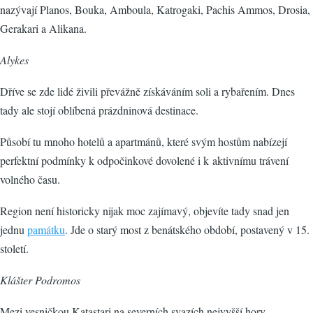
nazývají Planos, Bouka, Amboula, Katrogaki, Pachis Ammos, Drosia,
Gerakari a Alikana.
Alykes
Dříve se zde lidé živili převážně získáváním soli a rybařením. Dnes
tady ale stojí oblíbená prázdninová destinace.
Působí tu mnoho hotelů a apartmánů, které svým hostům nabízejí
perfektní podmínky k odpočinkové dovolené i k aktivnímu trávení
volného času.
Region není historicky nijak moc zajímavý, objevíte tady snad jen
jednu
památku
. Jde o starý most z benátského období, postavený v 15.
století.
Klášter Podromos
Mezi vesničkou Katastari na severních svazích nejvyšší hory