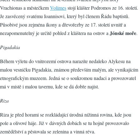
Vrachionas a městečkem
Volimes
stojí klášter Podromos ze 16. století.
Je zasvěcený svatému Ioannisovi, který byl členem Řádu baptistů.
Působivé jsou zejména ikony a dřevořezby ze 17. století uvnitř a
Jónské moře
nezapomenutelný je určitě pohled z kláštera na ostrov a
.
Pigadakia
Během výletu do vnitrozemí ostrova narazíte nedaleko Alykesu na
malou vesničku Pigadakia, známou především malým, ale vynikajícím
etnografickým muzeem. Jedná se o soukromou nadaci a provozovatel
má v místě i malou tavernu, kde se dá dobře najíst.
Riza
Riza je před horami se rozkládající úrodná nížinná rovina, kde jsou
pole a olivové háje. Již v dávných dobách se tu hojně provozovalo
zemědělství a pěstovala se zelenina a vinná réva.