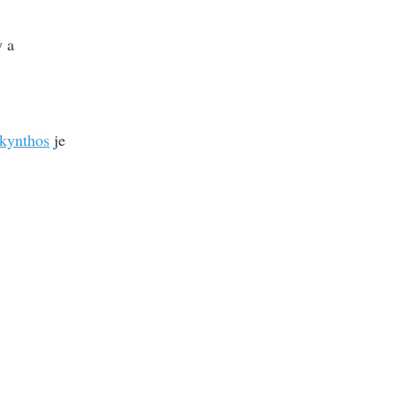
y a
kynthos
je