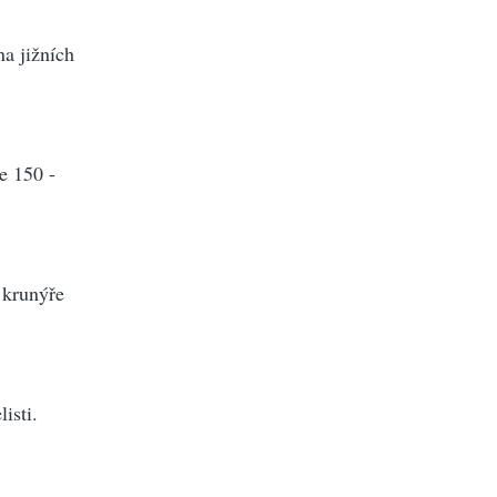
na jižních
e 150 -
 krunýře
isti.