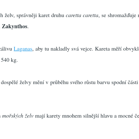
 želv, správněji karet druhu
caretta caretta
, se shromažďuje 
a Zakynthos
.
zálivu
Laganas
, aby tu nakladly svá vejce. Kareta měří obvykl
 540 kg.
dospělé želvy mění v průběhu svého růstu barvu spodní části
h
mořských želv
mají karety mnohem silnější hlavu a mocné čel