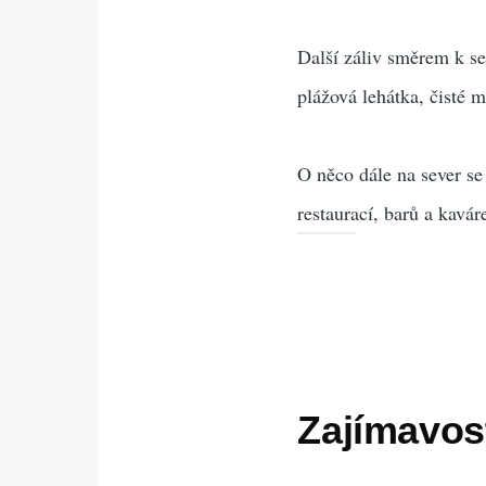
Další záliv směrem k se
plážová lehátka, čisté m
O něco dále na sever se
restaurací, barů a kavár
Zajímavost