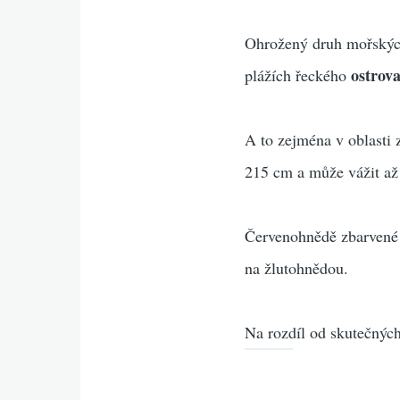
Ohrožený druh mořských
ostrov
plážích řeckého
A to zejména v oblasti 
215 cm a může vážit až
Červenohnědě zbarvené 
na žlutohnědou.
Na rozdíl od skutečnýc