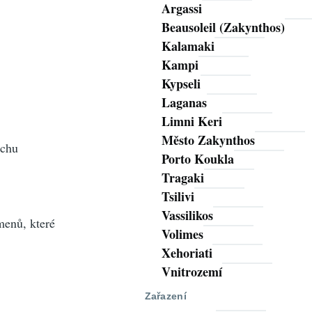
Argassi
Beausoleil (Zakynthos)
Kalamaki
Kampi
Kypseli
Laganas
Limni Keri
Město Zakynthos
ochu
Porto Koukla
Tragaki
Tsilivi
Vassilikos
amenů, které
Volimes
Xehoriati
Vnitrozemí
Zařazení