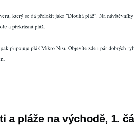
veru, který se dá přeložit jako "Dlouhá pláž". Na návštěvníky
oře a překrásná pláž.
 pak připojuje pláž Mikro Nisi. Objevíte zde i pár dobrých ry
en.
i a pláže na východě, 1. čá