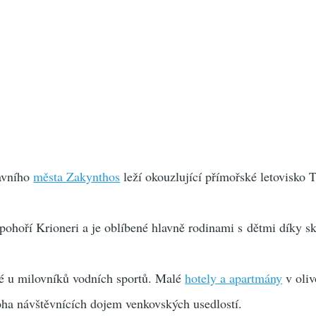
avního
města Zakynthos
leží okouzlující přímořské letovisko Ts
 pohoří Krioneri a je oblíbené hlavně rodinami s dětmi díky sk
ké u milovníků vodních sportů. Malé
hotely a apartmány
v oli
oha návštěvnících dojem venkovských usedlostí.