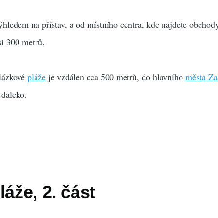
ýhledem na přístav, a od místního centra, kde najdete obchod
si 300 metrů.
blázkové
pláže
je vzdálen cca 500 metrů, do hlavního
města Za
 daleko.
láže, 2. část